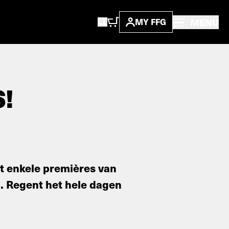
MENU
MY FFG
!
met enkele premières van
m. Regent het hele dagen