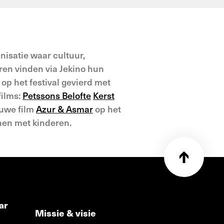
anisatie waar cultuur,
ren vinden via Jekino hun
op het festival gevierd met
films:
Petssons Belofte
Kerst
euwe film
Azur & Asmar
op het
nen met kinderen.
ar
Missie & visie