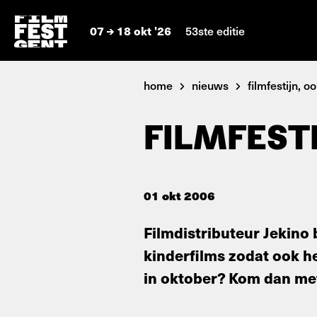
07
18 okt '26
53ste editie
home
nieuws
filmfestijn, ook
FILMFESTI
01 okt 2006
Filmdistributeur Jekino 
kinderfilms zodat ook he
in oktober? Kom dan met 