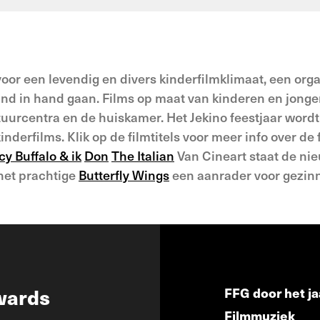
 voor een levendig en divers kinderfilmklimaat, een org
nd in hand gaan. Films op maat van kinderen en jonge
uurcentra en de huiskamer. Het Jekino feestjaar wordt 
derfilms. Klik op de filmtitels voor meer info over de 
cy Buffalo & ik
Don
The Italian
Van Cineart staat de ni
 het prachtige
Butterfly Wings
een aanrader voor gezin
wards
FFG door het ja
Filmmuziek