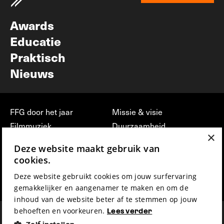
Nieuwsbrief
Awards
Educatie
Praktisch
Nieuws
FFG door het jaar
Missie & visie
Filmmuziek
Duurzaamheid
×
Partners
Jobs, stages &
Deze website maakt gebruik van
vrijwilligerswerk bij FFG
Press & Industry
cookies.
Contact
Film indienen
Deze website gebruikt cookies om jouw surfervaring
Privacy & Disclaimer
Film Fest Friends
gemakkelijker en aangenamer te maken en om de
inhoud van de website beter af te stemmen op jouw
behoeften en voorkeuren.
Lees verder