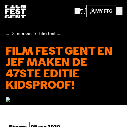
MY FFG
...
nieuws
film fest ...
FILM FEST GENT EN
JEF MAKEN DE
47STE EDITIE
KIDSPROOF!
Nieuws
09 sep 2020