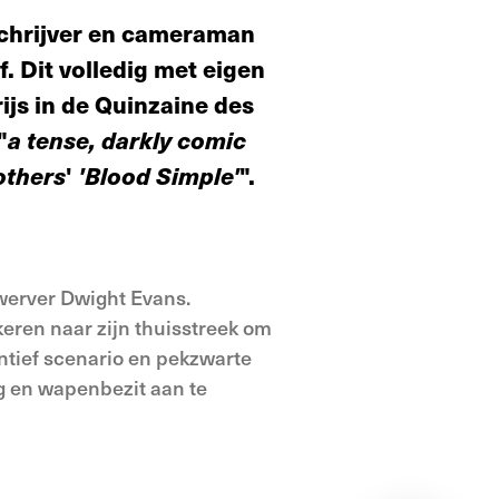
schrijver en cameraman
. Dit volledig met eigen
ijs in de Quinzaine des
"
a tense, darkly comic
others
'
'Blood Simple'
".
zwerver Dwight Evans.
keren naar zijn thuisstreek om
ntief scenario en pekzwarte
ng en wapenbezit aan te