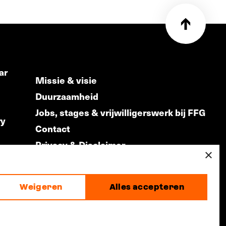
ar
Missie & visie
Duurzaamheid
Jobs, stages & vrijwilligerswerk bij FFG
ry
Contact
Privacy & Disclaimer
ds
×
Weigeren
Alles accepteren
made by