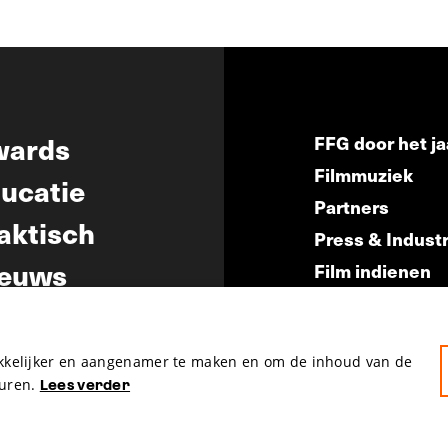
wards
FFG door het ja
Filmmuziek
ucatie
Partners
aktisch
Press & Indust
euws
Film indienen
Film Fest Frien
akkelijker en aangenamer te maken en om de inhoud van de
uren.
Lees verder
hosted by