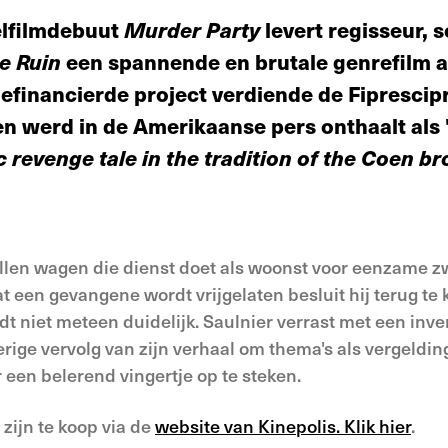
eelfilmdebuut
Murder Party
levert regisseur, 
e Ruin
een spannende en brutale genrefilm af
efinancierde project verdiende de Fiprescipr
en werd in de Amerikaanse pers onthaalt als 
c revenge tale in the tradition of the Coen br
vallen wagen die dienst doet als woonst voor eenzame 
t een gevangene wordt vrijgelaten besluit hij terug te 
 niet meteen duidelijk. Saulnier verrast met een inve
erige vervolg van zijn verhaal om thema's als vergeldi
 een belerend vingertje op te steken.
 zijn te koop via de
website van Kinepolis. Klik hier
.