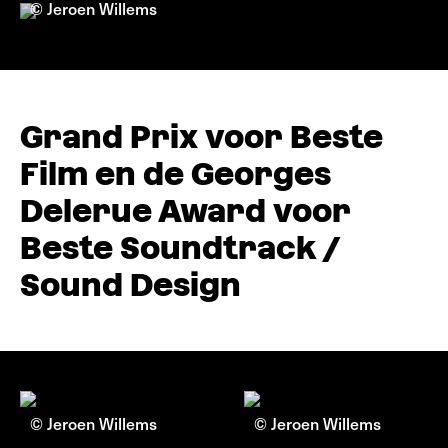
© Jeroen Willems
Grand Prix voor Beste
Film en de Georges
Delerue Award voor
Beste Soundtrack /
Sound Design
© Jeroen Willems
© Jeroen Willems