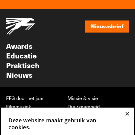
Nieuwsbrief
Nieuwsbrief
Awards
Educatie
Praktisch
Nieuws
FFG door het jaar
Missie & visie
Filmmuziek
Duurzaamheid
×
Partners
Jobs, stages &
Deze website maakt gebruik van
vrijwilligerswerk bij FFG
Press & Industry
cookies.
Contact
Film indienen