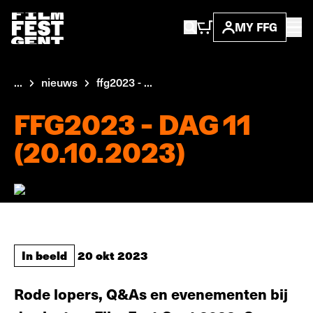
MY FFG
...
nieuws
ffg2023 - ...
FFG2023 - DAG 11
(20.10.2023)
In beeld
20 okt 2023
Rode lopers, Q&As en evenementen bij