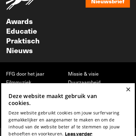
Nieuwsbrief
Nieuwsbrief
Awards
Educatie
Praktisch
Nieuws
FFG door het jaar
Missie & visie
Filmmuziek
Duurzaamheid
×
Partners
Jobs, stages &
Deze website maakt gebruik van
vrijwilligerswerk bij FFG
Press & Industry
cookies.
Contact
Film indienen
Deze website gebruikt cookies om jouw surfervaring
Privacy & Disclaimer
Film Fest Friends
gemakkelijker en aangenamer te maken en om de
inhoud van de website beter af te stemmen op jouw
behoeften en voorkeuren.
Lees verder