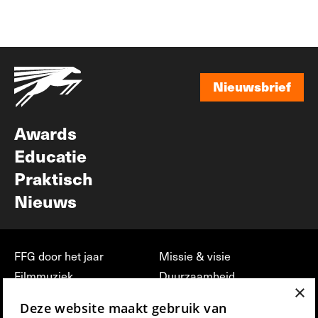
Nieuwsbrief
Nieuwsbrief
Awards
Educatie
Praktisch
Nieuws
FFG door het jaar
Missie & visie
Filmmuziek
Duurzaamheid
×
Partners
Jobs, stages &
Deze website maakt gebruik van
vrijwilligerswerk bij FFG
Press & Industry