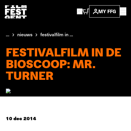
MY FFG
...
nieuws
festivalfilm in ...
FESTIVALFILM IN DE
BIOSCOOP: MR.
TURNER
10 dec 2014