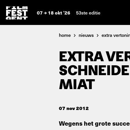
07
18 okt '26
53ste editie
home
nieuws
extra vertonin
EXTRA VE
SCHNEIDE
MIAT
07 nov 2012
Wegens het grote succes