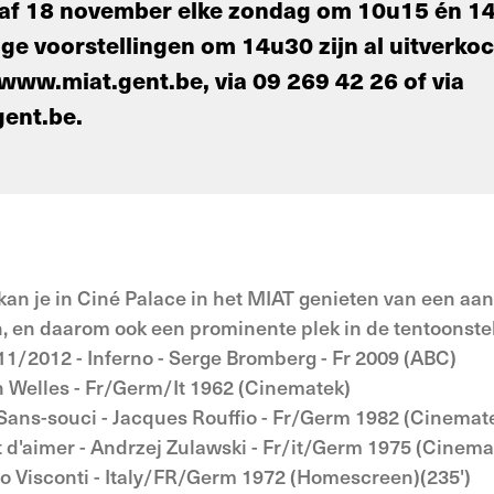
anaf 18 november elke zondag om 10u15 én 14
e voorstellingen om 14u30 zijn al uitverkoch
www.miat.gent.be, via 09 269 42 26 of via
ent.be.
n je in Ciné Palace in het MIAT genieten van een aanta
 en daarom ook een prominente plek in de tentoonstel
11/2012 - Inferno - Serge Bromberg - Fr 2009 (ABC)
n Welles - Fr/Germ/It 1962 (Cinematek)
Sans-souci - Jacques Rouffio - Fr/Germ 1982 (Cinemat
t d'aimer - Andrzej Zulawski - Fr/it/Germ 1975 (Cinema
o Visconti - Italy/FR/Germ 1972 (Homescreen)(235')