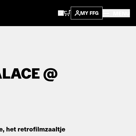
MENU
MY FFG
ALACE @
 het retrofilmzaaltje