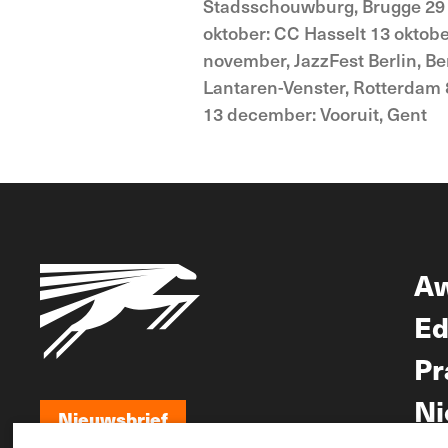
Stadsschouwburg, Brugge 29
oktober: CC Hasselt 13 oktober
november, JazzFest Berlin, B
Lantaren-Venster, Rotterdam 
13 december: Vooruit, Gent
A
Ed
Pr
Ni
Nieuwsbrief