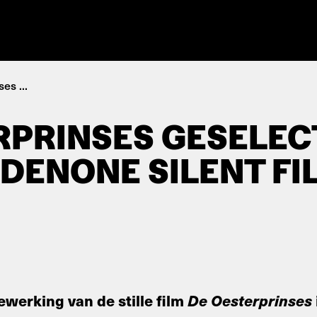
es ...
RPRINSES GESELE
DENONE SILENT FI
werking van de stille film
De Oesterprinses