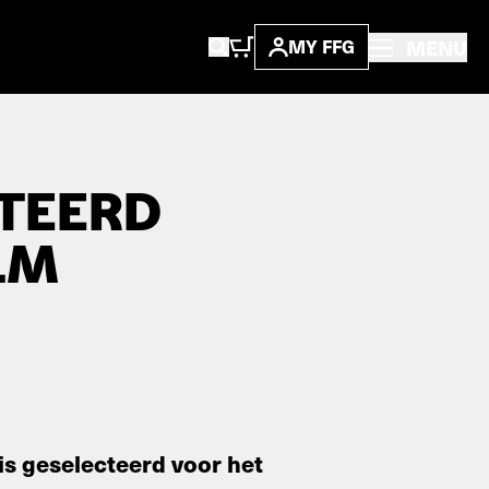
MENU
MY FFG
CTEERD
LM
is geselecteerd voor het