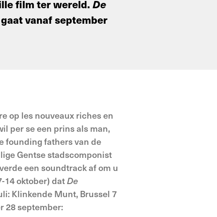
ille film ter wereld.
De
n gaat vanaf september
tire op les nouveaux riches en
il per se een prins als man,
e founding fathers van de
alige Gentse stadscomponist
leverde een soundtrack af om u
7-14 oktober) dat
De
uli: Klinkende Munt, Brussel 7
r 28 september: