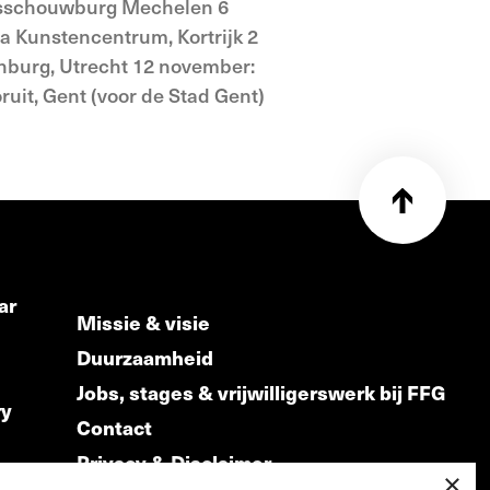
dsschouwburg Mechelen 6
da Kunstencentrum, Kortrijk 2
enburg, Utrecht 12 november:
it, Gent (voor de Stad Gent)
ar
Missie & visie
Duurzaamheid
Jobs, stages & vrijwilligerswerk bij FFG
ry
Contact
Privacy & Disclaimer
ds
×