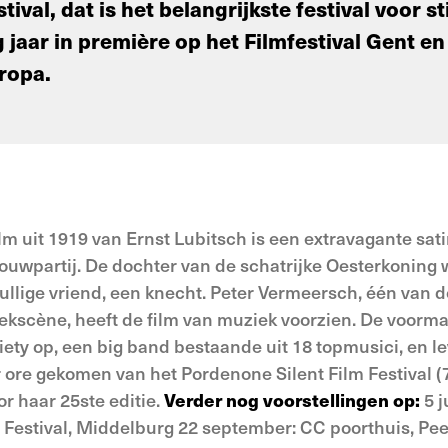
ival, dat is het belangrijkste festival voor st
 jaar in première op het Filmfestival Gent e
ropa.
 film uit 1919 van Ernst Lubitsch is een extravagante sa
rouwpartij. De dochter van de schatrijke Oesterkoning w
llige vriend, een knecht. Peter Vermeersch, één van d
kscène, heeft de film van muziek voorzien. De voorm
iety op, een big band bestaande uit 18 topmusici, en 
er ore gekomen van het Pordenone Silent Film Festival (
r haar 25ste editie.
Verder nog voorstellingen op:
5 j
Festival, Middelburg 22 september: CC poorthuis, Pee