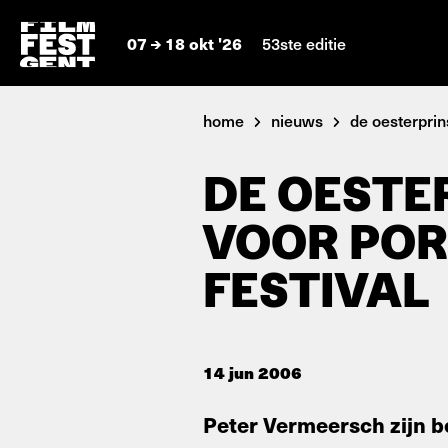
07
18 okt '26
53ste editie
home
nieuws
de oesterprins
DE OESTE
VOOR POR
FESTIVAL
14 jun 2006
Peter Vermeersch zijn be