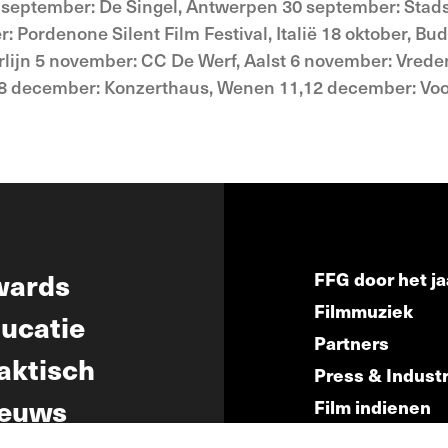
 september: De Singel, Antwerpen 30 september: Sta
: Pordenone Silent Film Festival, Italië 18 oktober, Bu
erlijn 5 november: CC De Werf, Aalst 6 november: Vred
8 december: Konzerthaus, Wenen 11,12 december: Vooru
wards
FFG door het ja
Filmmuziek
ucatie
Partners
aktisch
Press & Indust
euws
Film indienen
Film Fest Frien