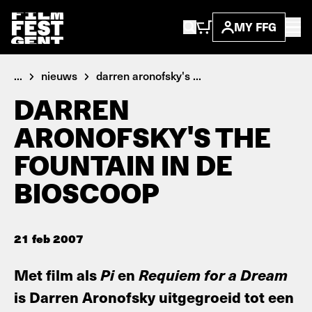
MY FFG
...
nieuws
darren aronofsky's ...
DARREN
ARONOFSKY'S THE
FOUNTAIN IN DE
BIOSCOOP
21 feb 2007
Met film als
Pi
en
Requiem for a Dream
is Darren Aronofsky uitgegroeid tot een