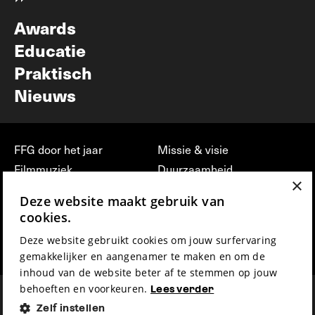
Nieuwsbrief
Awards
Educatie
Praktisch
Nieuws
FFG door het jaar
Missie & visie
Filmmuziek
Duurzaamheid
×
Partners
Jobs, stages &
Deze website maakt gebruik van
vrijwilligerswerk bij FFG
Press & Industry
cookies.
Contact
Film indienen
Deze website gebruikt cookies om jouw surfervaring
Privacy & Disclaimer
Film Fest Friends
gemakkelijker en aangenamer te maken en om de
inhoud van de website beter af te stemmen op jouw
behoeften en voorkeuren.
Lees verder
Zelf instellen