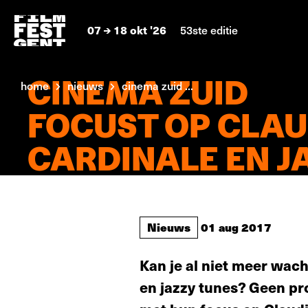
07
18 okt '26
53ste editie
CINEMA ZUID
home
nieuws
cinema zuid ...
FOCUST OP CLAU
CARDINALE EN J
Nieuws
01 aug 2017
Kan je al niet meer wach
en jazzy tunes? Geen pr