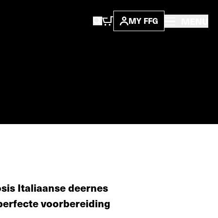
MENU
MY FFG
osis Italiaanse deernes
perfecte voorbereiding