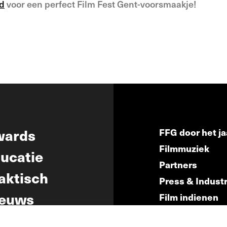
d
voor een perfect Film Fest Gent-voorsmaakje!
wards
FFG door het ja
Filmmuziek
ucatie
Partners
aktisch
Press & Indust
euws
Film indienen
Film Fest Frien