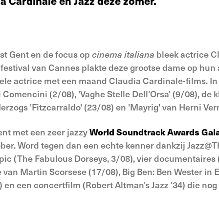
a Cardinale en Jazz deze zomer.
est Gent en de focus op
cinema italiana
bleek actrice C
estival van Cannes plakte deze grootse dame op hun 
ele actrice met een maand Claudia Cardinale-films. In
i Comencini (2/08), 'Vaghe Stelle Dell'Orsa' (9/08), de
erzogs 'Fitzcarraldo' (23/08) en 'Mayrig' van Herni Ver
Gent met een zeer jazzy
World Soundtrack Awards Gal
ober. Word tegen dan een echte kenner dankzij Jazz@T
ic (The Fabulous Dorseys, 3/08), vier documentaires (
 van Martin Scorsese (17/08), Big Ben: Ben Wester in Eu
 en een concertfilm (Robert Altman's Jazz '34) die nog 