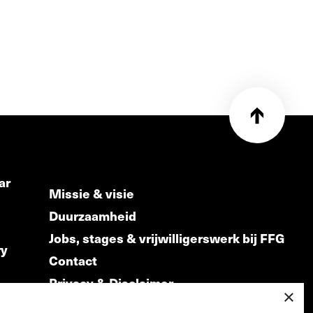
ar
Missie & visie
Duurzaamheid
Jobs, stages & vrijwilligerswerk bij FFG
ry
Contact
Privacy & Disclaimer
ds
×