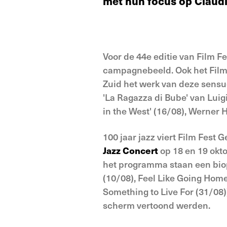
met hun focus op Claudi
Voor de 44e editie van Film F
campagnebeeld. Ook het Filmf
Zuid het werk van deze sensu
'La Ragazza di Bube' van Luig
in the West' (16/08), Werner H
100 jaar jazz viert Film Fest 
Jazz Concert
op 18 en 19 okt
het programma staan een biop
(10/08), Feel Like Going Home
Something to Live For (31/08))
scherm vertoond werden.