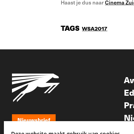
Haast je dus naar
Cinema Zui
TAGS
WSA2017
A
Ed
Pr
Ni
Nieuwsbrief
Nieuwsbrief
Deze website maakt gebruik van cookies.