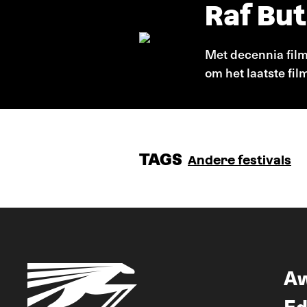
Raf Bu
Met decennia film
om het laatste fil
TAGS
Andere festivals
A
Ed