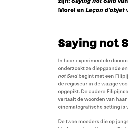
zijn:
Saying
not Said
van
Morel en
Leçon
d’objet
v
Saying not 
In haar experimentele docume
onderzoekt ze diepgaande e
not Said
begint met een Filipi
de regisseur in de wazige voo
opgepikt. De oudere Filipijns
vertaalt de woorden van haar 
cinematografische setting is 
De twee moeders die op jonge