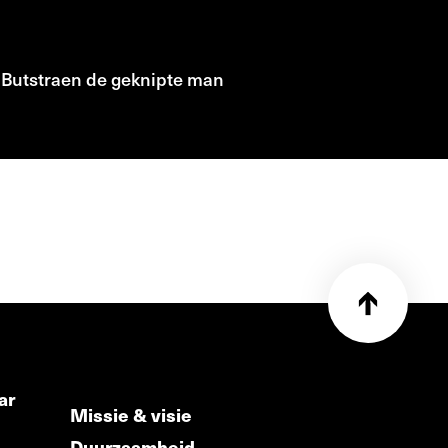
f Butstraen de geknipte man
ar
Missie & visie
Duurzaamheid