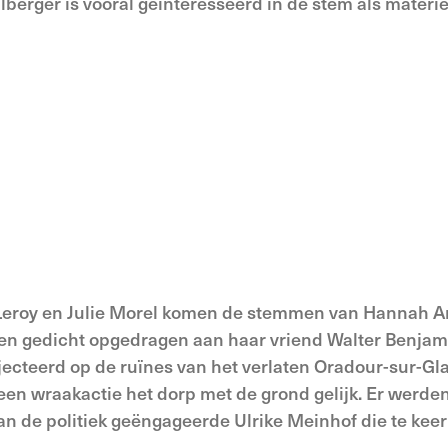
lberger is vooral geïnteresseerd in de stem als materie
eroy en Julie Morel komen de stemmen van Hannah Ar
een gedicht opgedragen aan haar vriend Walter Benja
jecteerd op de ruïnes van het verlaten Oradour-sur-Gl
een wraakactie het dorp met de grond gelijk. Er werd
an de politiek geëngageerde Ulrike Meinhof die te kee