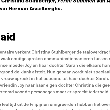
 Christina Stuhlberger,
Ferne
Stimmen
van A
an Herman Asselberghs.
Said
ntaire verkent Christina Stuhlberger de taaloverdrach
n vaak onuitgesproken communicatiemanieren tussen 
jnse moeder Joy en haar dochter Sarah die elkaars han
rgrond de klank afstelt. Hun gebaar wordt niet specia
e vrouw spreekt in het cebuano tot haar dochter Sarah. 
vriendin Joy naar haar eigen dochter Christina die ge
vreemd voor de personages maar er spreekt tederheid u
 leeftijd uit de Filipijnen emigreerden hebben het ov