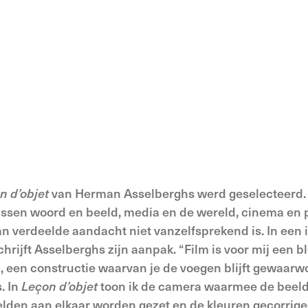
n d’objet
van Herman Asselberghs werd geselecteerd. 
ssen woord en beeld, media en de wereld, cinema en pol
an verdeelde aandacht niet vanzelfsprekend is. In een
schrijft Asselberghs zijn aanpak. “Film is voor mij een
 een constructie waarvan je de voegen blijft gewaarword
s. In
Leçon d’objet
toon ik de camera waarmee de beel
elden aan elkaar worden gezet en de kleuren gecorrige