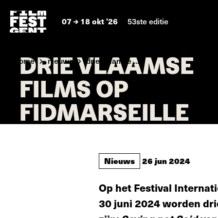
07
18 okt '26
53ste editie
DRIE VLAAMSE
home
nieuws
drie vlaamse ...
FILMS OP
FIDMARSEILLE
Nieuws
26 jun 2024
Op het Festival Internat
30 juni 2024 worden dri