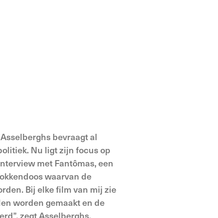
Asselberghs bevraagt al
itiek. Nu ligt zijn focus op
 interview met Fantômas, een
 blokkendoos waarvan de
en. Bij elke film van mij zie
den worden gemaakt en de
erd”, zegt Asselberghs.