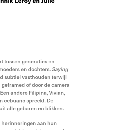
nnik Leroy en Julie
t tussen generaties en
moeders en dochters.
Saying
d subtiel vasthouden terwijl
al geframed of door de camera
Een andere Filipina, Vivian,
en cebuano spreekt. De
it alle gebaren en blikken.
er herinneringen aan hun