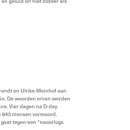
 en geluid en niet zozeer als
endt en Ulrike Meinhof aan
min. De woorden ervan worden
ane. Vier dagen na D-day
en 643 mensen vermoord.
r gaat tegen een “naoorlogs