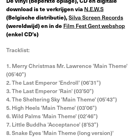
De vinyl (beperkte oplage), CD en digitale
download is te verkrijgen via
N.E.W.S
(Belgische distributie),
Silva Screen Records
(wereldwijd) en in de
Film Fest Gent webshop
(enkel CD's)
Tracklist:
1. Merry Christmas Mr. Lawrence 'Main Theme'
(05’40”)
2. The Last Emperor 'Endroll' (06’31”)
3. The Last Emperor 'Rain' (03’50”)
4. The Sheltering Sky 'Main Theme' (05’43”)
5. High Heels 'Main Theme' (03’06”)
6. Wild Palms 'Main Theme' (02’46”)
7. Little Buddha 'Acceptance' (8’53”)
8. Snake Eyes 'Main Theme (long version)'