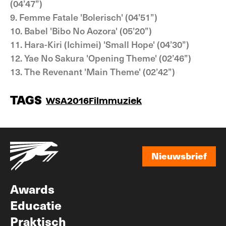
(04’47”)
9. Femme Fatale 'Bolerisch' (04’51”)
10. Babel 'Bibo No Aozora' (05’20”)
11. Hara-Kiri (Ichimei) 'Small Hope' (04’30”)
12. Yae No Sakura 'Opening Theme' (02’46”)
13. The Revenant 'Main Theme' (02’42”)
TAGS
WSA2016
Filmmuziek
Nieuwsbrief
Nieuwsbrief
Awards
Educatie
Praktisch