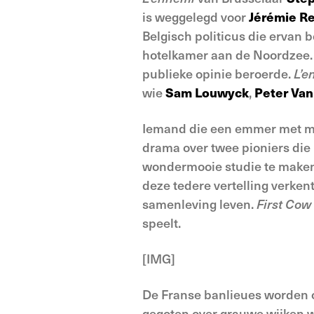
is weggelegd voor
Jérémie Re
Belgisch politicus die ervan 
hotelkamer aan de Noordzee. 
publieke opinie beroerde.
L’e
wie
Sam Louwyck
,
Peter Van
Iemand die een emmer met me
drama over twee pioniers die
wondermooie studie te maken
deze tedere vertelling verkent
samenleving leven.
First Cow
speelt.
[IMG]
De Franse banlieues worden op
gegoten over grauwe wijken wa