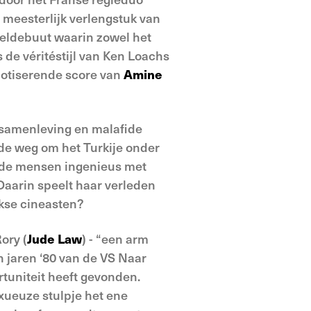
n meesterlijk verlengstuk van
eeldebuut waarin zowel het
s de véritéstijl van Ken Loachs
pnotiserende score van
Amine
e samenleving en malafide
 de weg om het Turkije onder
ende mensen ingenieus met
Daarin speelt haar verleden
rkse cineasten?
ory (
Jude Law
) - “een arm
n jaren ‘80 van de VS Naar
rtuniteit heeft gevonden.
xueuze stulpje het ene