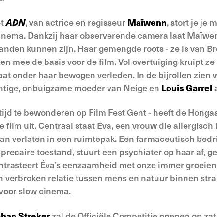
et
ADN
, van actrice en regisseur
Maïwenn
, stort je j
inema. Dankzij haar observerende camera laat Maïwen
nden kunnen zijn. Haar gemengde roots - ze is van B
en mee de basis voor de film. Vol overtuiging kruipt ze
gaat onder haar bewogen verleden. In de bijrollen zie
htige, onbuigzame moeder van Neige en
Louis Garrel
a
tijd te bewonderen op Film Fest Gent - heeft de Honga
 film uit. Centraal staat Eva, een vrouw die allergisch 
kan verlaten in een ruimtepak. Een farmaceutisch bedrij
s precaire toestand, stuurt een psychiater op haar af,
ontrasteert Éva’s eenzaamheid met onze immer groeien
n verbroken relatie tussen mens en natuur binnen stra
 voor slow cinema.
han Streker
zal de Officiële Competitie openen op zat