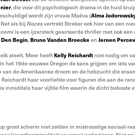
nier
, die voor dit psychologisch drama in de huid krui
beschuldigd wordt zijn vrouw Maëva (
Alma Jodorowsk
Net als bij
Noces
vertrekt Streker ook hier van een nie
nnemi
is een ijzersterk geacteerde thriller met ook ee
 Den Begin
,
Bruno Vanden Broecke
en
Jeroen Percev
lk steelt. Meer heeft
Kelly Reichardt
niet nodig om v
 in het 19de-eeuwse Oregon de kans grijpen om iets va
 van de Amerikaanse droom en de hebzucht die eraan 
 Reichardt haar voorliefde voor figuren die aan de ran
is inmiddels haar vijfde film waarin de dicht beboste 
 groot scherm niet zelden in mistroostige sociaal-real
ar (jeugd)criminaliteit en verval welig tieren. Niet zo