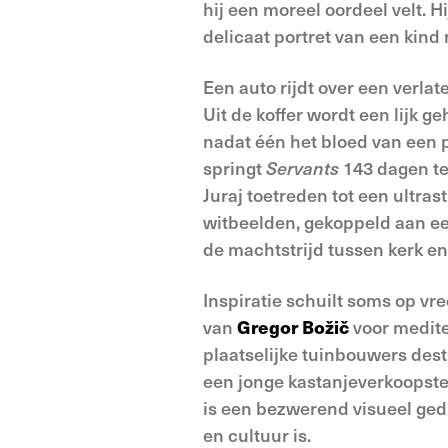
hij een moreel oordeel velt. H
delicaat portret van een kind
Een auto rijdt over een verla
Uit de koffer wordt een lijk 
nadat één het bloed van een p
springt
Servants
143 dagen te
Juraj toetreden tot een ultras
witbeelden, gekoppeld aan e
de machtstrijd tussen kerk en
Inspiratie schuilt soms op vr
van
Gregor Božič
voor mediter
plaatselijke tuinbouwers des
een jonge kastanjeverkoopste
is een bezwerend visueel ged
en cultuur is.