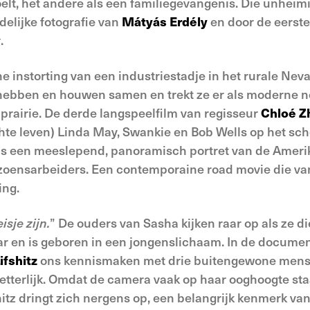
elt, het andere als een familiegevangenis. Die unheim
elijke fotografie van
Mátyás Erdély
en door de eerste
y
.
 instorting van een industriestadje in het rurale Neva
e hebben en houwen samen en trekt ze er als moderne 
rairie. De derde langspeelfilm van regisseur
Chloé Z
hte leven) Linda May, Swankie en Bob Wells op het sc
 is een meeslepend, panoramisch portret van de Ameri
zoensarbeiders. Een contemporaine road movie die va
ing.
isje zijn.
” De ouders van Sasha kijken raar op als ze 
aar en is geboren in een jongenslichaam. In de docume
ifshitz
ons kennismaken met drie buitengewone mensen.
etterlijk. Omdat de camera vaak op haar ooghoogte sta
itz dringt zich nergens op, een belangrijk kenmerk van