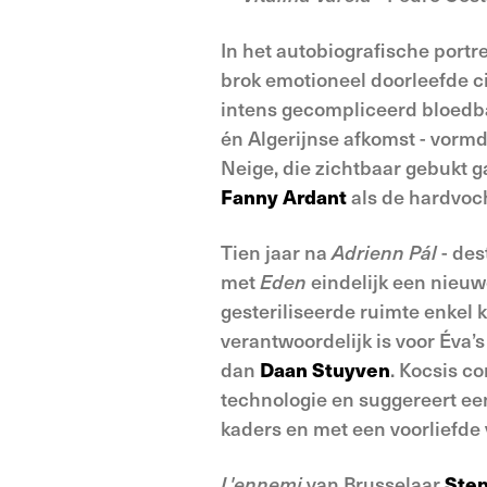
In het autobiografische portr
brok emotioneel doorleefde c
intens gecompliceerd bloedba
én Algerijnse afkomst - vormd
Neige, die zichtbaar gebukt 
Fanny Ardant
als de hardvoc
Tien jaar na
Adrienn Pál
- des
met
Eden
eindelijk een nieuwe
gesteriliseerde ruimte enkel 
verantwoordelijk is voor Éva’
dan
Daan Stuyven
. Kocsis c
technologie en suggereert ee
kaders en met een voorliefde
L'ennemi
van Brusselaar
Step