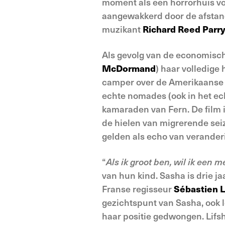
moment als een horrorhuis vo
aangewakkerd door de afstand
muzikant
Richard Reed Parr
Als gevolg van de economische
McDormand
) haar volledig
camper over de Amerikaanse p
echte nomades (ook in het ec
kamaraden van Fern. De film
de hielen van migrerende sei
gelden als echo van verander
“
Als ik groot ben, wil ik een me
van hun kind. Sasha is drie j
Franse regisseur
Sébastien L
gezichtspunt van Sasha, ook l
haar positie gedwongen. Lifsh