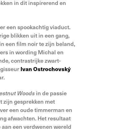
ekken in dit inspirerend en
der een spookachtig viaduct.
ige blikken uit in een gang,
een film noir te zijn beland,
ters in wording Michal en
nde, contrastrijke zwart-
egisseur
Ivan Ostrochovský
r.
hestnut Woods
in de passie
it zijn gesprekken met
l over een oude timmerman en
ng afwachten. Het resultaat
de aan een verdwenen wereld