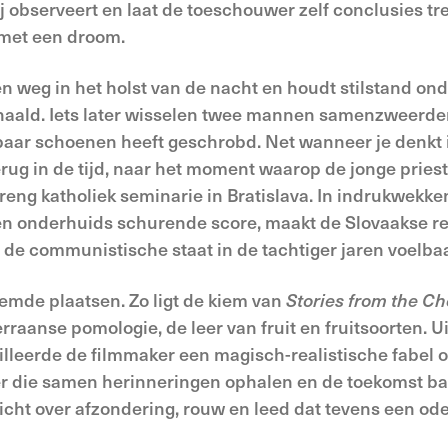
ij observeert en laat de toeschouwer zelf conclusies tr
 met een droom.
ten weg in het holst van de nacht en houdt stilstand on
gehaald. Iets later wisselen twee mannen samenzweerder
aar schoenen heeft geschrobd. Net wanneer je denkt in 
rug in de tijd, naar het moment waarop de jonge pries
treng katholiek seminarie in Bratislava. In indrukwekke
en onderhuids schurende score, maakt de Slovaakse r
 de communistische staat in de tachtiger jaren voelbaa
eemde plaatsen. Zo ligt de kiem van
Stories from the C
raanse pomologie, de leer van fruit en fruitsoorten. U
tilleerde de filmmaker een magisch-realistische fabe
r die samen herinneringen ophalen en de toekomst ba
icht over afzondering, rouw en leed dat tevens een o