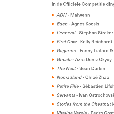
In de Officiële Competitie din
ADN
- Maïwenn
Eden
- Ágnes Kocsis
L’ennemi
- Stephan Streker
First
Cow
- Kelly Reichardt
Gagarine
- Fanny Liatard &
Ghosts
- Azra Deniz Okyay
The Nest
- Sean Durkin
Nomadland
- Chloé Zhao
Petite Fille
- Sébastien Lifsh
Servants
- Ivan Ostrochovs
Stories from the Chestnut
Vitalina Varela
- Pedro Cos