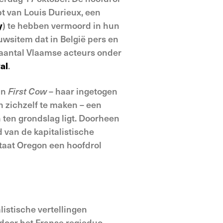
pt van Louis Durieux, een
y
) te hebben vermoord in hun
uwsitem dat in België pers en
n aantal Vlaamse acteurs onder
al
.
an
First Cow
– haar ingetogen
n zichzelf te maken – een
ten grondslag ligt. Doorheen
d van de kapitalistische
staat Oregon een hoofdrol
istische vertellingen
 door het Franse regieduo