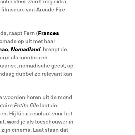
ische sfeer wordt nog extra
 filmscore van Arcade Fire-
da, raapt Fern (
Frances
nomade op uit met haar
hao
,
Nomadland
, brengt de
herm als mentors en
kaanse, nomadische geest, op
ndaag dubbel zo relevant kan
die woorden horen uit de mond
ntaire
Petite fille
laat de
 Hij kiest resoluut voor het
at, word je als toeschouwer in
 zijn cinema. Laat staan dat