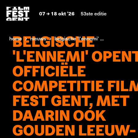
07
18 okt '26
53ste editie
BELGISCHE
home
nieuws
belgische 'l'ennemi' ...
'L'ENNEMI' OPEN
OFFICIËLE
COMPETITIE FIL
FEST GENT, MET
DAARIN OOK
GOUDEN LEEUW-