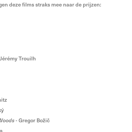
gen deze films straks mee naar de prijzen:
 Jérémy Trouilh
itz
ký
 Woods
- Gregor Božič
ta