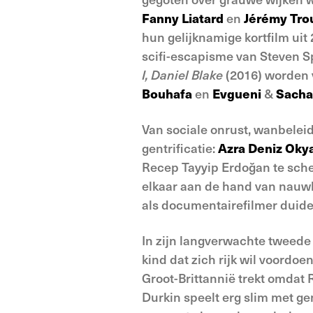
Fanny Liatard
en
Jérémy Trou
hun gelijknamige kortfilm ui
scifi-escapisme van Steven S
I, Daniel Blake
(2016) worden 
Bouhafa
en
Evgueni
&
Sacha
Van sociale onrust, wanbeleid
gentrificatie:
Azra Deniz Oky
Recep Tayyip Erdoğan te sche
elkaar aan de hand van nauwle
als documentairefilmer duide
In zijn langverwachte tweede
kind dat zich rijk wil voordoen
Groot-Brittannië trekt omdat 
Durkin speelt erg slim met g