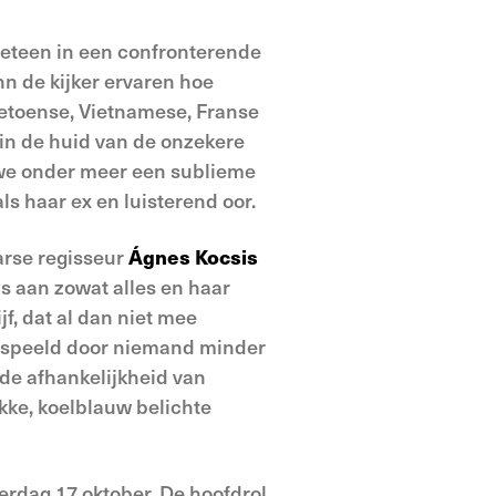
e meteen in een confronterende
n de kijker ervaren hoe
retoense, Vietnamese, Franse
 in de huid van de onzekere
n we onder meer een sublieme
ls haar ex en luisterend oor.
arse regisseur
Ágnes Kocsis
is aan zowat alles en haar
f, dat al dan niet mee
 gespeeld door niemand minder
de afhankelijkheid van
kke, koelblauw belichte
erdag 17 oktober. De hoofdrol