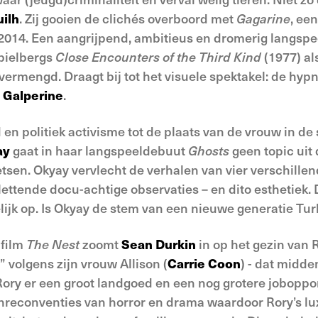
ilh
. Zij gooien de clichés overboord met
Gagarine
, ee
t 2014. Een aangrijpend, ambitieus en dromerig langsp
pielbergs
Close Encounters of the Third Kind
(1977) al
vermengd. Draagt bij tot het visuele spektakel: de hy
 Galperine
.
 en politiek activisme tot de plaats van de vrouw in d
ay
gaat in haar langspeeldebuut
Ghosts
geen topic uit
tsen. Okyay vervlecht de verhalen van vier verschill
ttende docu-achtige observaties – en dito esthetiek. 
lijk op. Is Okyay de stem van een nieuwe generatie Tu
 film
The Nest
zoomt
Sean Durkin
in op het gezin van R
” volgens zijn vrouw Allison (
Carrie Coon
) - dat midde
Rory er een groot landgoed en een nog grotere joboppo
enreconventies van horror en drama waardoor Rory’s lu