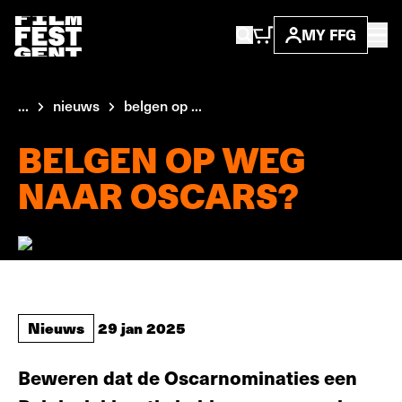
MY FFG
...
nieuws
belgen op ...
BELGEN OP WEG
NAAR OSCARS?
Nieuws
29 jan 2025
Beweren dat de Oscarnominaties een