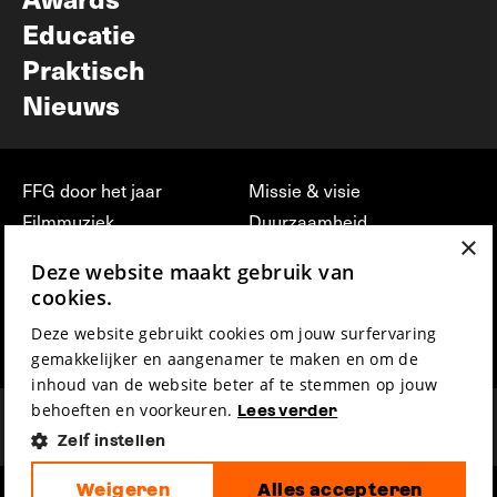
Educatie
Praktisch
Nieuws
FFG door het jaar
Missie & visie
Filmmuziek
Duurzaamheid
×
Partners
Jobs, stages &
Deze website maakt gebruik van
vrijwilligerswerk bij FFG
Press & Industry
cookies.
Contact
Film indienen
Deze website gebruikt cookies om jouw surfervaring
Privacy & Disclaimer
Film Fest Friends
gemakkelijker en aangenamer te maken en om de
inhoud van de website beter af te stemmen op jouw
behoeften en voorkeuren.
Lees verder
Zelf instellen
Weigeren
Alles accepteren