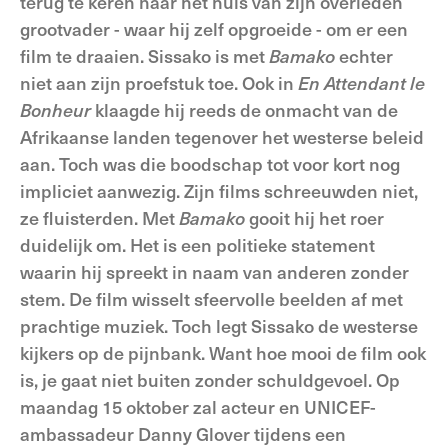
terug te keren naar het huis van zijn overleden
grootvader - waar hij zelf opgroeide - om er een
film te draaien. Sissako is met
Bamako
echter
niet aan zijn proefstuk toe. Ook in
En Attendant le
Bonheur
klaagde hij reeds de onmacht van de
Afrikaanse landen tegenover het westerse beleid
aan. Toch was die boodschap tot voor kort nog
impliciet aanwezig. Zijn films schreeuwden niet,
ze fluisterden. Met
Bamako
gooit hij het roer
duidelijk om. Het is een politieke statement
waarin hij spreekt in naam van anderen zonder
stem. De film wisselt sfeervolle beelden af met
prachtige muziek. Toch legt Sissako de westerse
kijkers op de pijnbank. Want hoe mooi de film ook
is, je gaat niet buiten zonder schuldgevoel. Op
maandag 15 oktober zal acteur en UNICEF-
ambassadeur Danny Glover tijdens een