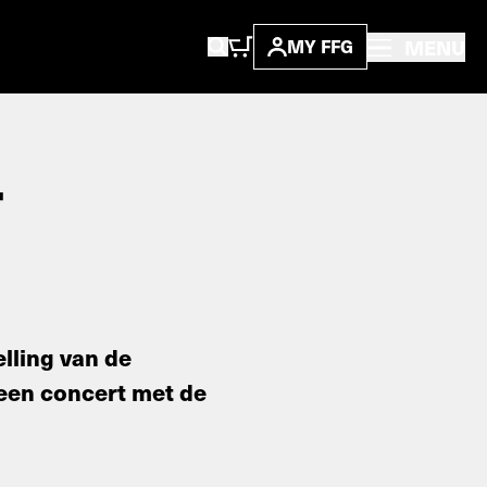
MENU
MY FFG
T
elling van de
een concert met de