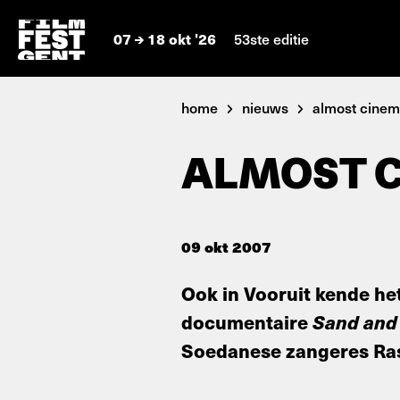
07
18 okt '26
53ste editie
home
nieuws
almost cinema
ALMOST C
09 okt 2007
Ook in Vooruit kende het
documentaire
Sand and
Soedanese zangeres Rash