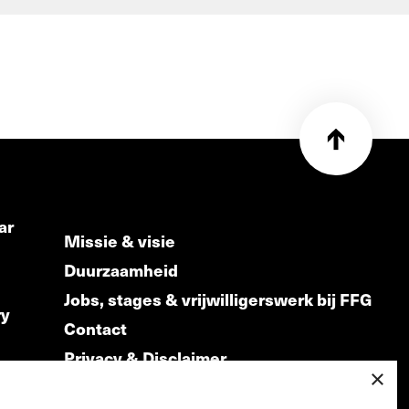
ar
Missie & visie
Duurzaamheid
Jobs, stages & vrijwilligerswerk bij FFG
ry
Contact
Privacy & Disclaimer
ds
×