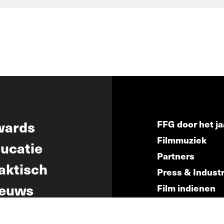
wards
FFG door het ja
Filmmuziek
ucatie
Partners
aktisch
Press & Indust
euws
Film indienen
Film Fest Frien