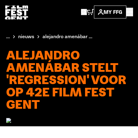
MY FFG
...
nieuws
alejandro amenábar ...
ALEJANDRO
AMENÁBAR STELT
'REGRESSION' VOOR
OP 42E FILM FEST
GENT