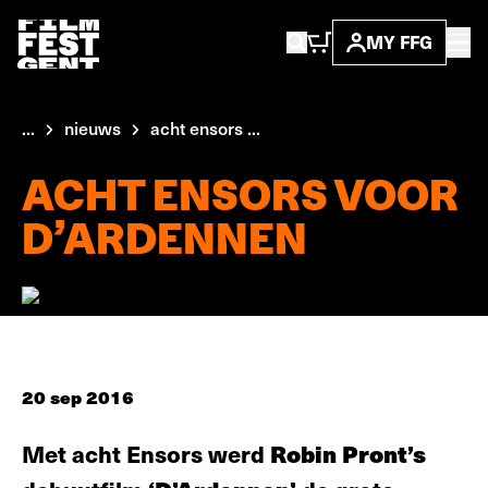
MY FFG
...
nieuws
acht ensors ...
ACHT ENSORS VOOR
D’ARDENNEN
20 sep 2016
Met acht Ensors werd
Robin Pront’s