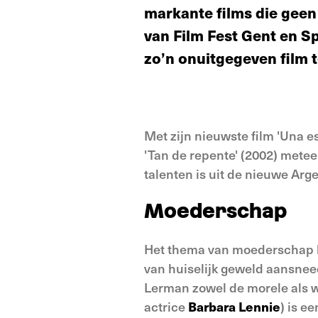
markante films die geen 
van Film Fest Gent en S
zo’n onuitgegeven film t
Met zijn nieuwste film 'Una e
'Tan de repente' (2002) metee
talenten is uit de nieuwe Arg
Moederschap
Het thema van moederschap kw
van huiselijk geweld aansneed
Lerman zowel de morele als w
actrice
Barbara Lennie
) is e