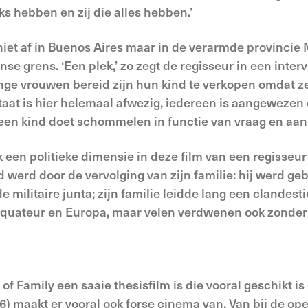
iks hebben en zij die alles hebben.’
niet af in Buenos Aires maar in de verarmde provincie 
anse grens. ‘Een plek,’ zo zegt de regisseur in een inter
r jonge vrouwen bereid zijn hun kind te verkopen omdat
taat is hier helemaal afwezig, iedereen is aangewezen 
 een kind doet schommelen in functie van vraag en aan
ok een politieke dimensie in deze film van een regisseu
werd door de vervolging van zijn familie: hij werd ge
e militaire junta; zijn familie leidde lang een clandes
Equateur en Europa, maar velen verdwenen ook zonder e
 of Family een saaie thesisfilm is die vooral geschikt i
) maakt er vooral ook forse cinema van. Van bij de op