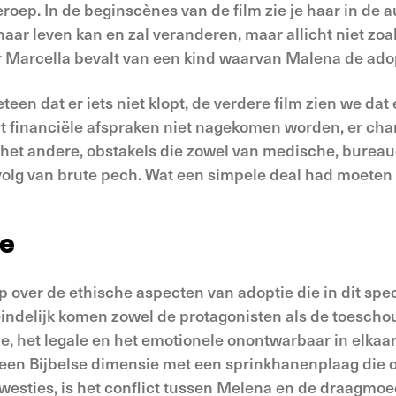
roep. In de beginscènes van de film zie je haar in de a
 haar leven kan en zal veranderen, maar allicht niet zo
r Marcella bevalt van een kind waarvan Malena de ado
teen dat er iets niet klopt, de verdere film zien we da
t financiële afspraken niet nagekomen worden, er chan
 het andere, obstakels die zowel van medische, bureau
evolg van brute pech. Wat een simpele deal had moeten z
ie
op over de ethische aspecten van adoptie die in dit spe
eindelijk komen zowel de protagonisten als de toesc
e, het legale en het emotionele onontwarbaar in elkaa
fs een Bijbelse dimensie met een sprinkhanenplaag die 
 kwesties, is het conflict tussen Melena en de draagmo