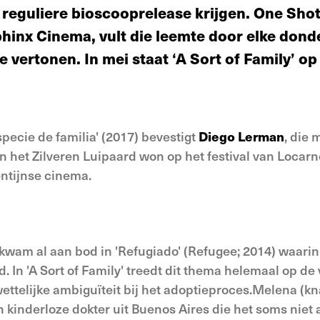
reguliere bioscooprelease krijgen. One Shot 
phinx Cinema, vult die leemte door elke don
e vertonen. In mei staat ‘A Sort of Family’ 
specie de familia' (2017) bevestigt
Diego Lerman
, die 
n het Zilveren Luipaard won op het festival van Locarno
entijnse cinema.
am al aan bod in 'Refugiado' (Refugee; 2014) waarin
. In 'A Sort of Family' treedt dit thema helemaal op d
ettelijke ambiguïteit bij het adoptieproces.Melena (kn
en kinderloze dokter uit Buenos Aires die het soms niet