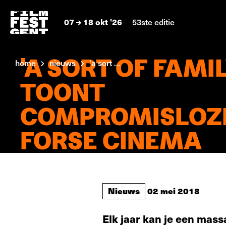
07
18 okt '26
53ste editie
'A SORT OF FAMIL
home
nieuws
'a sort ...
TOONT
COMPROMISLOZ
FORSE CINEMA
Nieuws
02 mei 2018
Elk jaar kan je een massa