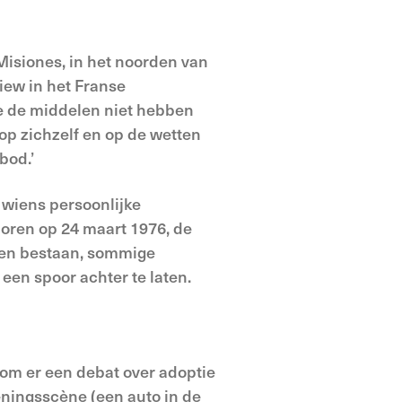
Misiones, in het noorden van
view in het Franse
 ze de middelen niet hebben
op zichzelf en op de wetten
bod.’
r wiens persoonlijke
boren op 24 maart 1976, de
tien bestaan, sommige
en spoor achter te laten.
s om er een debat over adoptie
eningsscène (een auto in de