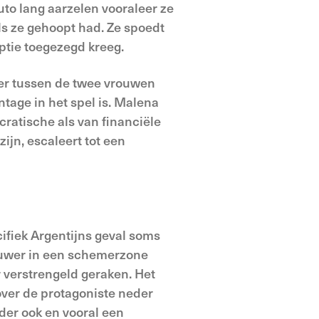
uto lang aarzelen vooraleer ze
als ze gehoopt had. Ze spoedt
ptie toegezegd kreeg.
t er tussen de twee vrouwen
tage in het spel is. Malena
cratische als van financiële
ijn, escaleert tot een
cifiek Argentijns geval soms
houwer in een schemerzone
r verstrengeld geraken. Het
over de protagoniste neder
eder ook en vooral een