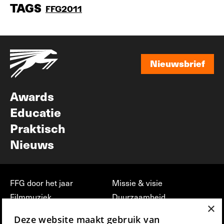
TAGS
FFG2011
Nieuwsbrief
Nieuwsbrief
Awards
Educatie
Praktisch
Nieuws
FFG door het jaar
Missie & visie
Filmmuziek
Duurzaamheid
×
Partners
Jobs, stages &
Deze website maakt gebruik van
vrijwilligerswerk bij FFG