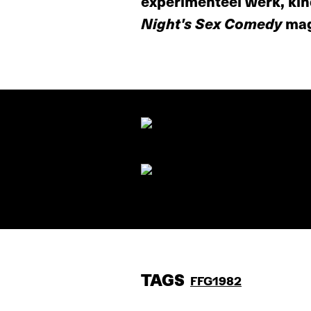
experimenteel werk, kin
Night's Sex Comedy
mag
TAGS
FFG1982