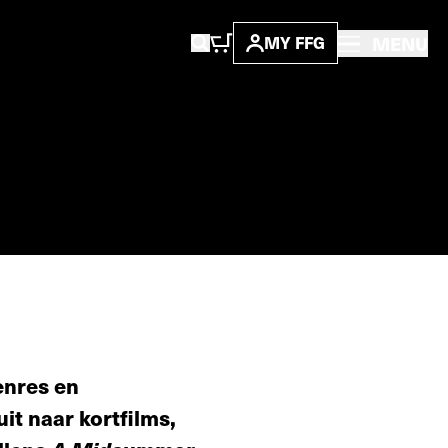
MENU
MY FFG
enres en
it naar kortfilms,