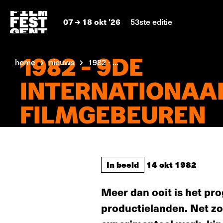
07
18 okt '26
53ste editie
1982 - 9DE
home
nieuws
1982 - ...
INTERNATIONAA
FILMGEBEUREN
In beeld
14 okt 1982
Meer dan ooit is het pr
productielanden. Net zoa