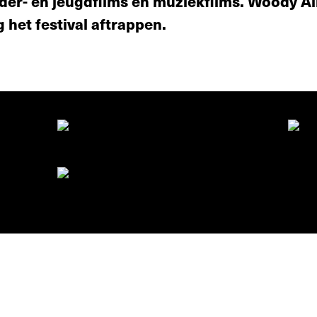
der- en jeugdfilms en muziekfilms. Woody Al
 het festival aftrappen.