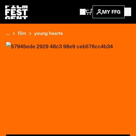
MY FFG
...
film
young hearts