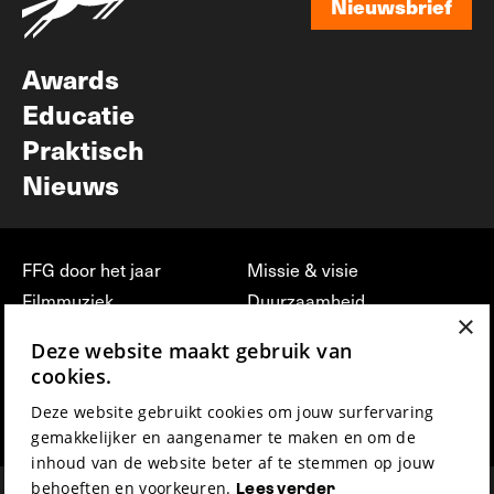
Nieuwsbrief
Nieuwsbrief
Awards
Educatie
Praktisch
Nieuws
FFG door het jaar
Missie & visie
Filmmuziek
Duurzaamheid
×
Partners
Jobs, stages &
Deze website maakt gebruik van
vrijwilligerswerk bij FFG
Press & Industry
cookies.
Contact
Film indienen
Deze website gebruikt cookies om jouw surfervaring
Privacy & Disclaimer
Film Fest Friends
gemakkelijker en aangenamer te maken en om de
inhoud van de website beter af te stemmen op jouw
behoeften en voorkeuren.
Lees verder