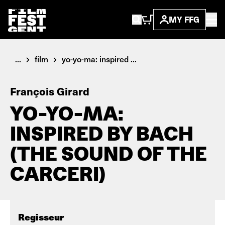
MY FFG
...
film
yo-yo-ma: inspired ...
François Girard
YO-YO-MA:
INSPIRED BY BACH
(THE SOUND OF THE
CARCERI)
Regisseur