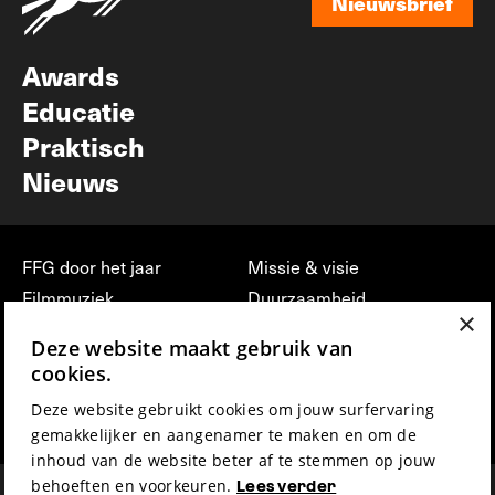
Nieuwsbrief
Nieuwsbrief
Awards
Educatie
Praktisch
Nieuws
FFG door het jaar
Missie & visie
Filmmuziek
Duurzaamheid
×
Partners
Jobs, stages &
Deze website maakt gebruik van
vrijwilligerswerk bij FFG
Press & Industry
cookies.
Contact
Film indienen
Deze website gebruikt cookies om jouw surfervaring
Privacy & Disclaimer
Film Fest Friends
gemakkelijker en aangenamer te maken en om de
inhoud van de website beter af te stemmen op jouw
behoeften en voorkeuren.
Lees verder