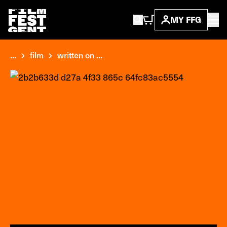
MY FFG
...
film
written on ...