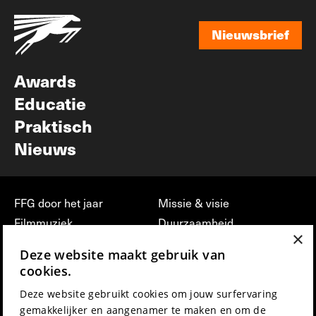
Nieuwsbrief
Nieuwsbrief
Awards
Educatie
Praktisch
Nieuws
FFG door het jaar
Missie & visie
Filmmuziek
Duurzaamheid
×
Partners
Jobs, stages &
Deze website maakt gebruik van
vrijwilligerswerk bij FFG
Press & Industry
cookies.
Contact
Film indienen
Deze website gebruikt cookies om jouw surfervaring
Privacy & Disclaimer
Film Fest Friends
gemakkelijker en aangenamer te maken en om de