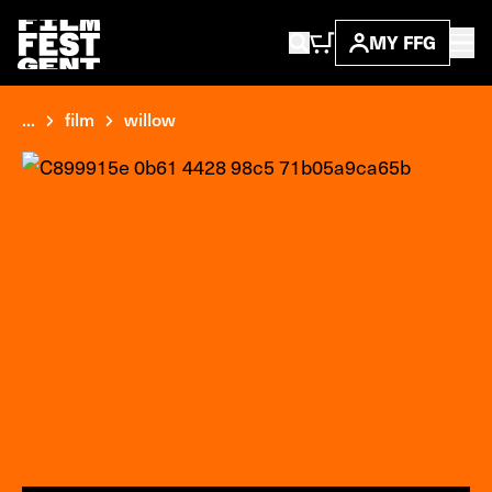
MY FFG
...
film
willow