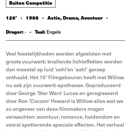
Buiten Competitie
126'
-
1988
-
Actie, Drama, Avontuur
-
Drager:
-
Taal:
-
Engels
Veel feestelijkheden worden afgesloten met
groots vuurwerk: knallende lichteffekten worden
dan meestal op luid ‘ooh!’en ‘aah!’ geroep
onthaald. Het 15° Filmgebeuren heeft met Willow
nu ook zijn vuurwerk-apotheose. Geproduceerd
door George 'Star Wars' Lucas en geregisseerd
door Ron 'Cocoon' Howard is Willow alles wat we
zo ongeveer van deze filmmakers mogen
verwachten: avontuur, romance, heldendom en
vooral spetterende speciale effecten. Het verhaal