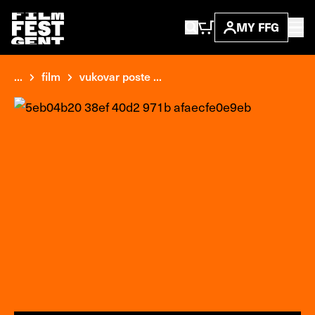
MY FFG
...
film
vukovar poste ...