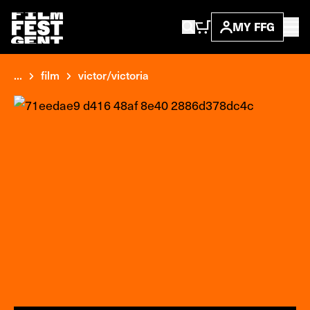
MY FFG
...
film
victor/victoria