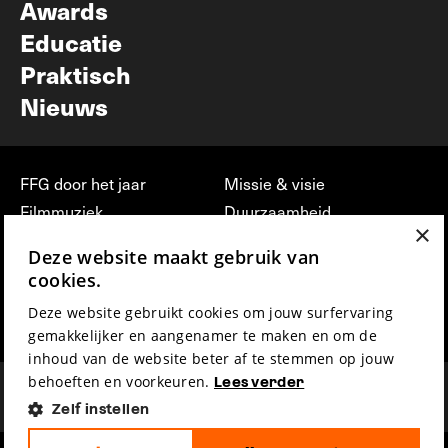
Awards
Educatie
Praktisch
Nieuws
FFG door het jaar
Missie & visie
Filmmuziek
Duurzaamheid
×
Partners
Jobs, stages &
Deze website maakt gebruik van
vrijwilligerswerk bij FFG
Press & Industry
cookies.
Contact
Film indienen
Deze website gebruikt cookies om jouw surfervaring
Privacy & Disclaimer
Film Fest Friends
gemakkelijker en aangenamer te maken en om de
inhoud van de website beter af te stemmen op jouw
behoeften en voorkeuren.
Lees verder
Zelf instellen