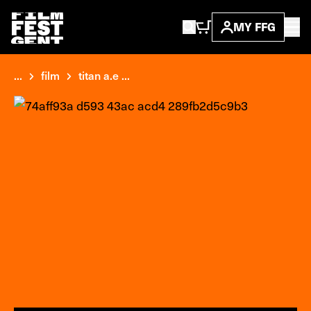
MY FFG
...
film
titan a.e ...