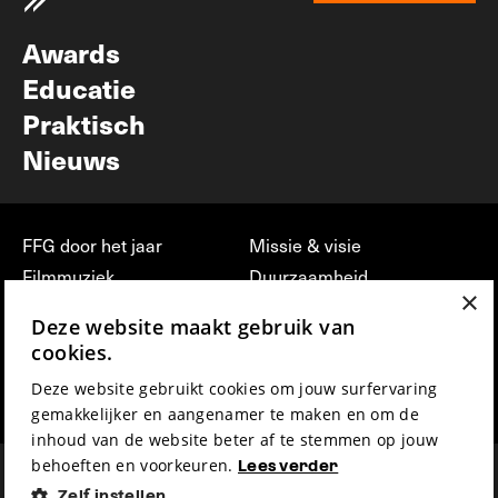
Nieuwsbrief
Awards
Educatie
Praktisch
Nieuws
FFG door het jaar
Missie & visie
Filmmuziek
Duurzaamheid
×
Partners
Jobs, stages &
Deze website maakt gebruik van
vrijwilligerswerk bij FFG
Press & Industry
cookies.
Contact
Film indienen
Deze website gebruikt cookies om jouw surfervaring
Privacy & Disclaimer
Film Fest Friends
gemakkelijker en aangenamer te maken en om de
inhoud van de website beter af te stemmen op jouw
behoeften en voorkeuren.
Lees verder
Zelf instellen