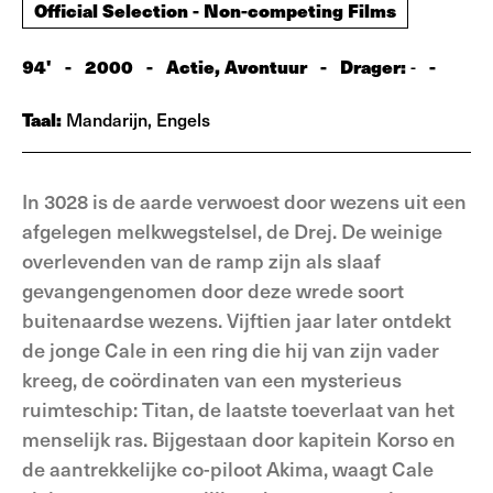
Official Selection - Non-competing Films
94'
-
2000
-
Actie, Avontuur
-
Drager:
-
-
Taal:
Mandarijn, Engels
In 3028 is de aarde verwoest door wezens uit een
afgelegen melkwegstelsel, de Drej. De weinige
overlevenden van de ramp zijn als slaaf
gevangengenomen door deze wrede soort
buitenaardse wezens. Vijftien jaar later ontdekt
de jonge Cale in een ring die hij van zijn vader
kreeg, de coördinaten van een mysterieus
ruimteschip: Titan, de laatste toeverlaat van het
menselijk ras. Bijgestaan door kapitein Korso en
de aantrekkelijke co-piloot Akima, waagt Cale