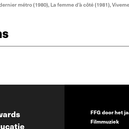
 dernier métro (1980), La femme d'à côté (1981), Vivem
ns
wards
FFG door het ja
Filmmuziek
ucatie