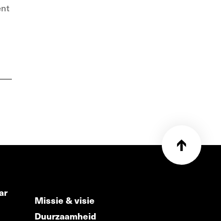
ent
ar
Missie & visie
Duurzaamheid