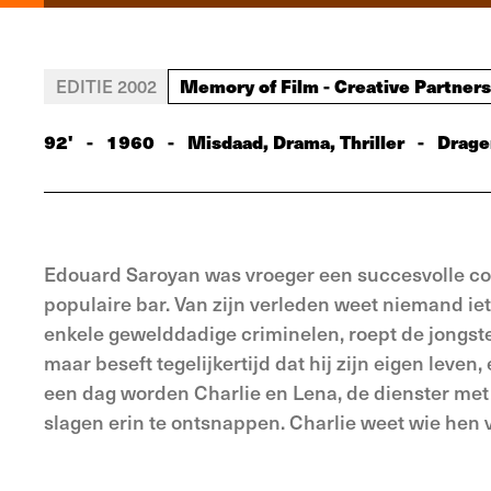
Memory of Film - Creative Partners
EDITIE 2002
92'
-
1960
-
Misdaad, Drama, Thriller
-
Drage
Edouard Saroyan was vroeger een succesvolle conc
populaire bar. Van zijn verleden weet niemand ie
enkele gewelddadige criminelen, roept de jongste 
maar beseft tegelijkertijd dat hij zijn eigen leven
een dag worden Charlie en Lena, de dienster met w
slagen erin te ontsnappen. Charlie weet wie hen 