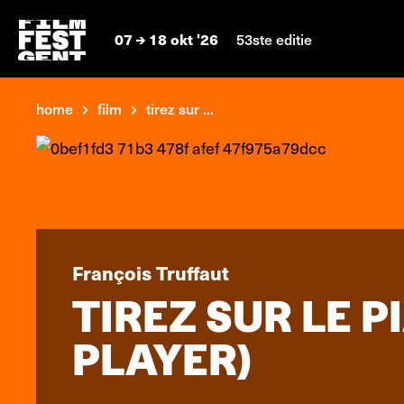
07
18 okt '26
53ste editie
home
film
tirez sur ...
François Truffaut
TIREZ SUR LE 
PLAYER)