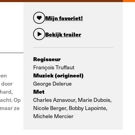
Mijn favoriet!
Bekijk trailer
Regisseur
François Truffaut
Muziek (origineel)
een
 door
George Delerue
Met
chard,
racht. Op
Charles Aznavour, Marie Dubois,
 maar ze
Nicole Berger, Bobby Lapointe,
Michele Mercier