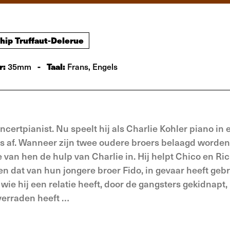
hip Truffaut-Delerue
r:
-
Taal:
35mm
Frans, Engels
ertpianist. Nu speelt hij als Charlie Kohler piano in 
ts af. Wanneer zijn twee oudere broers belaagd worden
van hen de hulp van Charlie in. Hij helpt Chico en Ri
, en dat van hun jongere broer Fido, in gevaar heeft geb
ie hij een relatie heeft, door de gangsters gekidnapt,
verraden heeft …