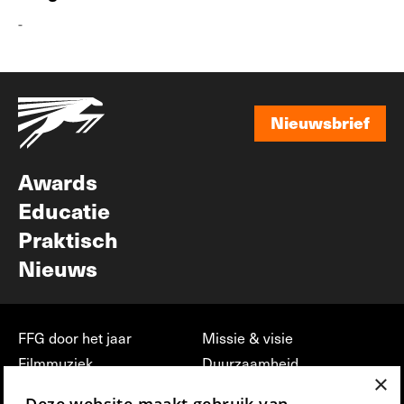
-
Nieuwsbrief
Nieuwsbrief
Awards
Educatie
Praktisch
Nieuws
FFG door het jaar
Missie & visie
Filmmuziek
Duurzaamheid
×
Partners
Jobs, stages &
Deze website maakt gebruik van