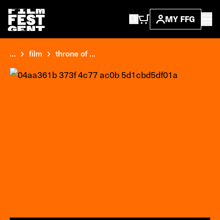
MY FFG
...
film
throne of ...