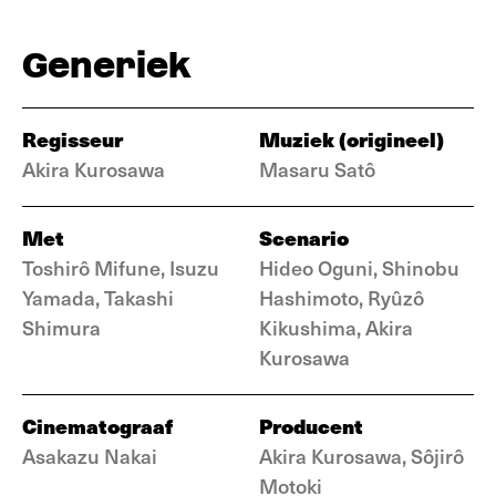
Generiek
Regisseur
Muziek (origineel)
Akira Kurosawa
Masaru Satô
Met
Scenario
Toshirô Mifune, Isuzu
Hideo Oguni, Shinobu
Yamada, Takashi
Hashimoto, Ryûzô
Shimura
Kikushima, Akira
Kurosawa
Cinematograaf
Producent
Asakazu Nakai
Akira Kurosawa, Sôjirô
Motoki