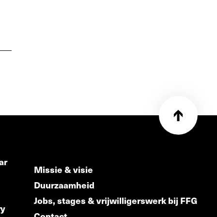
ar
Missie & visie
Duurzaamheid
Jobs, stages & vrijwilligerswerk bij FFG
ry
Contact