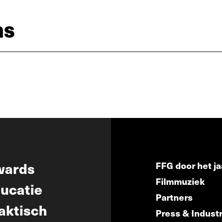
ns
wards
FFG door het ja
Filmmuziek
ucatie
Partners
aktisch
Press & Indust