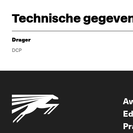
Technische gegeve
Drager
DCP
A
Ed
Pr