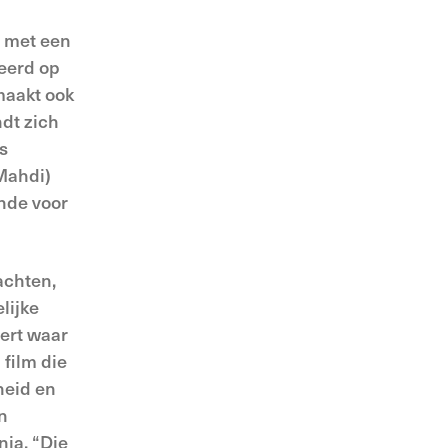
 met een
eerd op
maakt ook
ndt zich
s
Mahdi)
onde voor
achten,
lijke
eert waar
 film die
heid en
n
nia. “Die