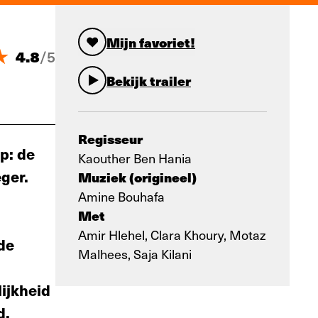
Mijn favoriet!
4.8
/
5
Bekijk trailer
Regisseur
p: de
Kaouther Ben Hania
eger.
Muziek (origineel)
Amine Bouhafa
Met
Amir Hlehel, Clara Khoury, Motaz
de
Malhees, Saja Kilani
ijkheid
d.