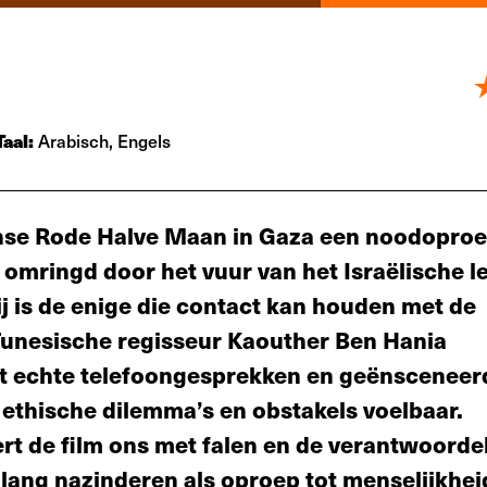
Taal:
Arabisch, Engels
jnse Rode Halve Maan in Gaza een noodoproe
, omringd door het vuur van het Israëlische l
zij is de enige die contact kan houden met de
unesische regisseur Kaouther Ben Hania
t echte telefoongesprekken en geënsceneer
 ethische dilemma’s en obstakels voelbaar.
rt de film ons met falen en de verantwoordel
t lang nazinderen als oproep tot menselijkhei