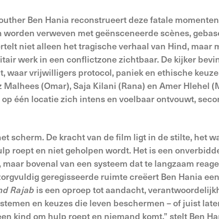
uther Ben Hania reconstrueert deze fatale momenten
en worden verweven met geënsceneerde scènes, gebas
rtelt niet alleen het tragische verhaal van Hind, maar 
air werk in een conflictzone zichtbaar. De kijker bevi
, waar vrijwilligers protocol, paniek en ethische keuze
 Malhees (Omar), Saja Kilani (Rana) en Amer Hlehel (
 op één locatie zich intens en voelbaar ontvouwt, sec
 scherm. De kracht van de film ligt in de stilte, het w
lp roept en niet geholpen wordt. Het is een onverbidde
en, maar bovenal van een systeem dat te langzaam reag
zorgvuldig geregisseerde ruimte creëert Ben Hania een
ind Rajab
is een oproep tot aandacht, verantwoordelijk
systemen en keuzes die leven beschermen – of juist late
en kind om hulp roept en niemand komt,” stelt Ben Ha