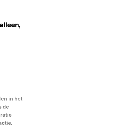
alleen,
en in het
s de
ratie
actie.