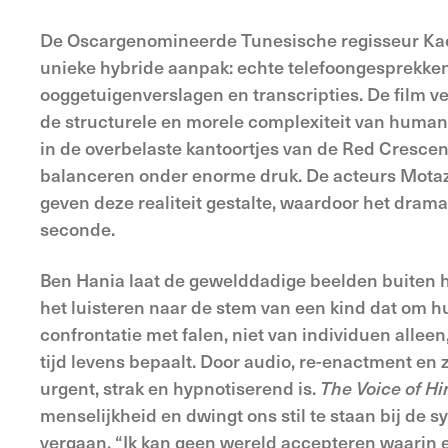
De Oscargenomineerde Tunesische regisseur Kao
unieke hybride aanpak: echte telefoongesprekk
ooggetuigenverslagen en transcripties. De film ve
de structurele en morele complexiteit van humanit
in de overbelaste kantoortjes van de Red Crescent
balanceren onder enorme druk. De acteurs Motaz
geven deze realiteit gestalte, waardoor het drama
seconde.
Ben Hania laat de gewelddadige beelden buiten het
het luisteren naar de stem van een kind dat om hu
confrontatie met falen, niet van individuen alle
tijd levens bepaalt. Door audio, re-enactment en 
urgent, strak en hypnotiserend is.
The Voice of H
menselijkheid en dwingt ons stil te staan bij de 
vergaan. “Ik kan geen wereld accepteren waarin e