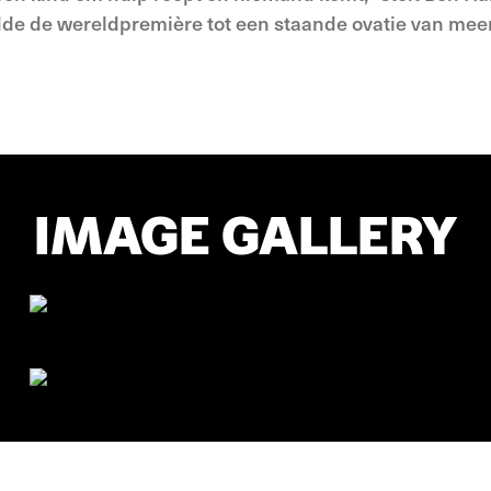
leidde de wereldpremière tot een staande ovatie van mee
IMAGE GALLERY