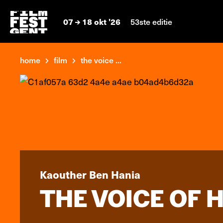
07
18 okt '26
53ste editie
home
film
the voice ...
Kaouther Ben Hania
THE VOICE OF 