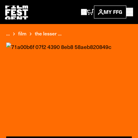
MY FFG
...
film
the lesser ...