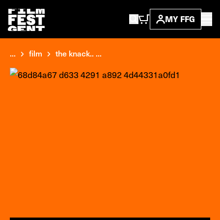
MY FFG
...
film
the knack.. ...