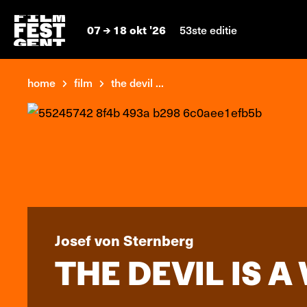
07
18 okt '26
53ste editie
home
film
the devil ...
Josef von Sternberg
THE DEVIL IS 