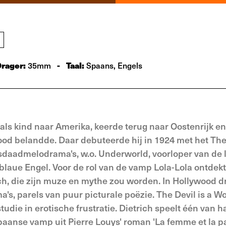
Drager:
-
Taal:
35mm
Spaans, Engels
s kind naar Amerika, keerde terug naar Oostenrijk en
wood belandde. Daar debuteerde hij in 1924 met het Th
sdaad­melodrama's, w.o. Underworld, voorloper van de 
 blaue Engel. Voor de rol van de vamp Lola-Lola ontdekt
h, die zijn muze en mythe zou worden. In Hollywood dr
's, parels van puur picturale poëzie. The Devil is a 
studie in erotische frustratie. Dietrich speelt één van h
paanse vamp uit Pierre Louys' roman 'La femme et la pa