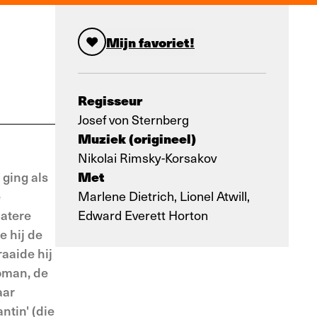
Mijn favoriet!
Regisseur
Josef von Sternberg
Muziek (origineel)
Nikolai Rimsky-Korsakov
Met
 ging als
e
Marlene Dietrich, Lionel Atwill,
latere
Edward Everett Horton
e hij de
aaide hij
Woman, de
aar
ntin' (die