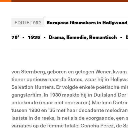
European filmmakers in Hollywood
EDITIE 1992
79'
-
1935
-
Drama, Komedie, Romantisch
-
von Sternberg, geboren en getogen Wener, kwam al
tiener opnieuw naar de States, waar hij in Holly
Salvation Hunters. Er volgde enkele poëtische mi
gangsterfilm. In 1930 maakte hij in Duitsland Der
onbekende (maar niet onervaren) Marlene Dietric
tussen 1930 en '35 met haar decadente melo­drama
laatste in de reeks, is net als de voorgaande, een 
variaties op de femme fatale: Concha Perez, de S