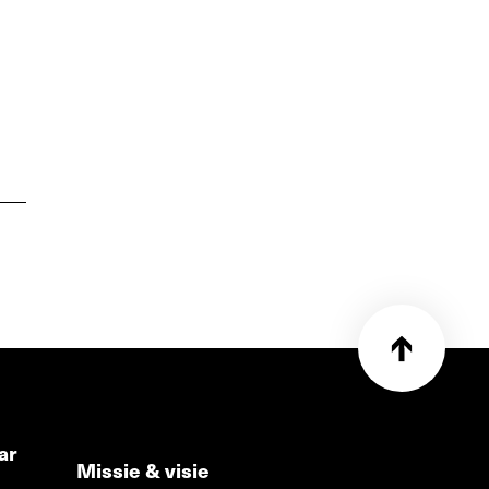
ar
Missie & visie