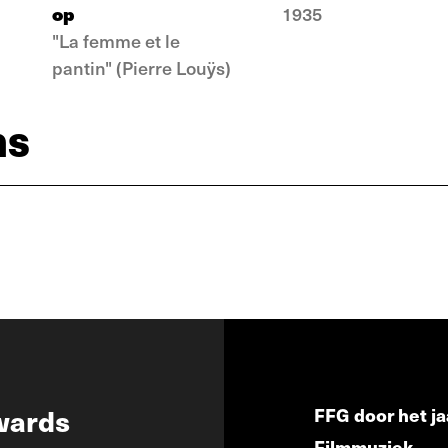
op
1935
"La femme et le
pantin" (Pierre Louÿs)
ns
wards
FFG door het ja
Filmmuziek