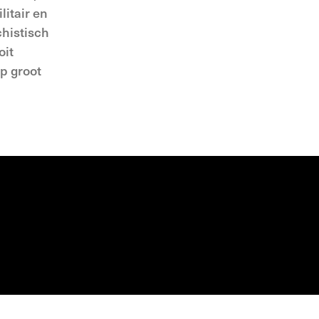
litair en
chistisch
oit
p groot