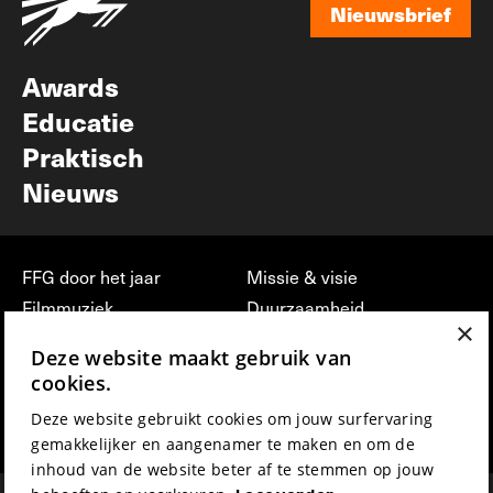
Nieuwsbrief
Nieuwsbrief
Awards
Educatie
Praktisch
Nieuws
FFG door het jaar
Missie & visie
Filmmuziek
Duurzaamheid
×
Partners
Jobs, stages &
Deze website maakt gebruik van
vrijwilligerswerk bij FFG
Press & Industry
cookies.
Contact
Film indienen
Deze website gebruikt cookies om jouw surfervaring
Privacy & Disclaimer
Film Fest Friends
gemakkelijker en aangenamer te maken en om de
inhoud van de website beter af te stemmen op jouw