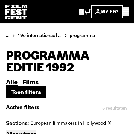
MY FFG
...
19e internationaal ...
programma
PROGRAMMA
EDITIE 1992
Alle
Films
Toon filters
Toon filters
Active filters
5
resultaten
Sections:
European filmmakers in Hollywood
Alles wissen