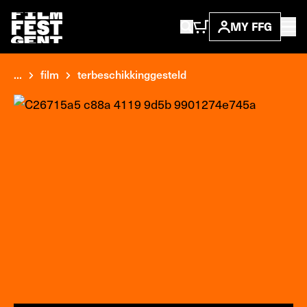
MY FFG
...
film
terbeschikkinggesteld