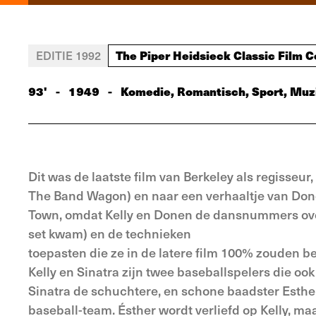
The Piper Heidsieck Classic Film C
EDITIE 1992
93'
-
1949
-
Komedie, Romantisch, Sport, Muz
Dit was de laatste film van Berkeley als regisseur
The Band Wagon) en naar een verhaaltje van Donen 
Town, omdat Kelly en Donen de dansnummers ove
set kwam) en de technieken
toepasten die ze in de latere film 100% zouden b
Kelly en Sinatra zijn twee baseballspelers die ook
Sinatra de schuchtere, en schone baadster Esther
baseball-team. Ésther wordt verliefd op Kelly, ma