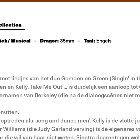
ollection
iek/Musical
-
Drager:
-
Taal:
35mm
Engels
, met liedjes van het duo Gomden en Green (Singin' in t
en Kelly. Take Me Out ... is duidelijk een aanloop tot
rnamen van Berkeley (die na de dialoogscènes niet m
enutten.
 optreden als 'song and dance men'. Kelly is de vlotte j
 Williams (die Judy Garland verving) is de eigenares v
ar die wil van haar niet weten. Sinatra daarentegen wel