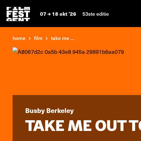
07
18 okt '26
53ste editie
home
film
take me ...
Busby Berkeley
TAKE ME OUT T