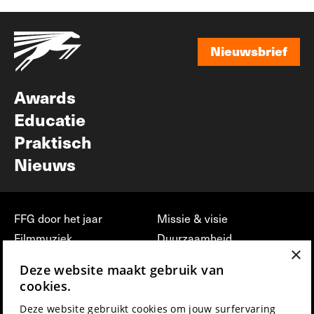
Nieuwsbrief
Nieuwsbrief
Awards
Educatie
Praktisch
Nieuws
FFG door het jaar
Missie & visie
Filmmuziek
Duurzaamheid
×
Partners
Jobs, stages &
Deze website maakt gebruik van
vrijwilligerswerk bij FFG
Press & Industry
cookies.
Contact
Film indienen
Deze website gebruikt cookies om jouw surfervaring
Privacy & Disclaimer