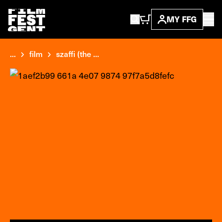
MY FFG
...
film
szaffi (the ...