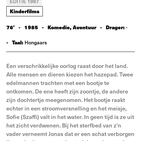
EDITIE 1987
Kinderfilms
76'
-
1985
-
Komedie, Avontuur
-
Drager:
-
-
Taal:
Hongaars
Een verschrikkelijke oorlog raast door het land.
Alle mensen en dieren kiezen het hazepad. Twee
edelmannen trachten met een bootje te
ontkomen. De ene heeft zijn zoontje, de andere
zijn dochtertje mee­genomen. Het bootje raakt
echter in een stroomversnelling en het meisje,
Sofie (Szaffi) valt in het water. In geen tijd is ze uit
het zicht verdwenen. Bij het sterf­bed van z'n
vader verneemt Jonas dat er een schat verborgen