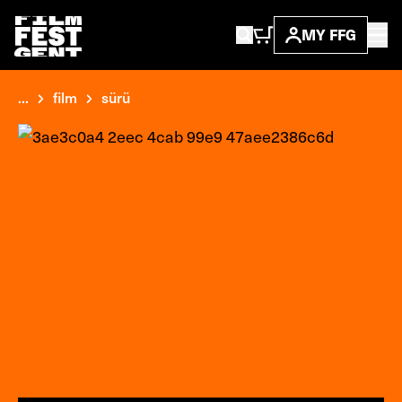
MY FFG
...
film
sürü