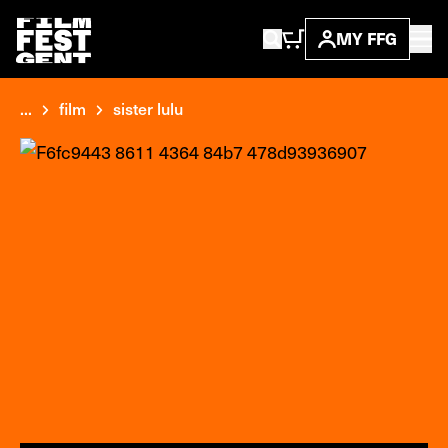
MY FFG
...
film
sister lulu