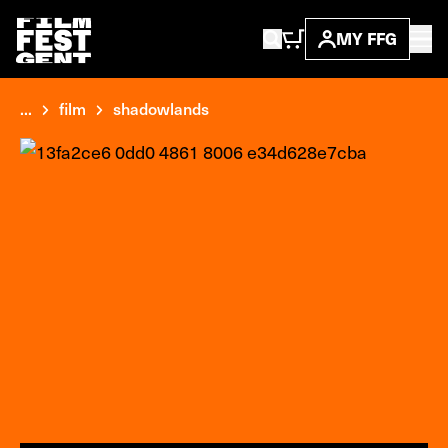
MY FFG
...
film
shadowlands