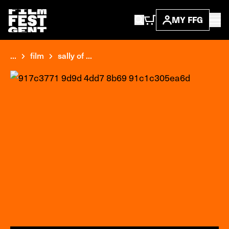
MY FFG
...
film
sally of ...