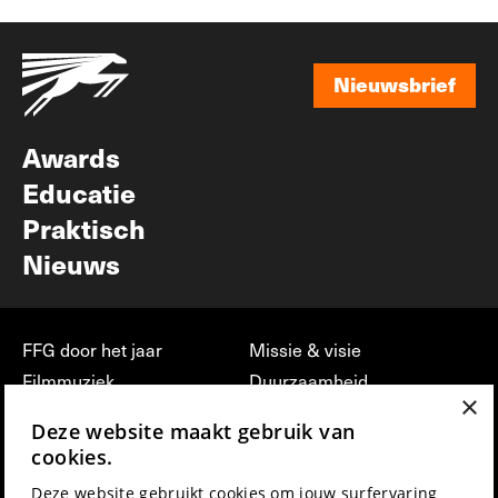
Nieuwsbrief
Nieuwsbrief
Awards
Educatie
Praktisch
Nieuws
FFG door het jaar
Missie & visie
Filmmuziek
Duurzaamheid
×
Partners
Jobs, stages &
Deze website maakt gebruik van
vrijwilligerswerk bij FFG
Press & Industry
cookies.
Contact
Film indienen
Deze website gebruikt cookies om jouw surfervaring