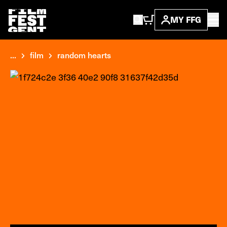
MY FFG
...
film
random hearts