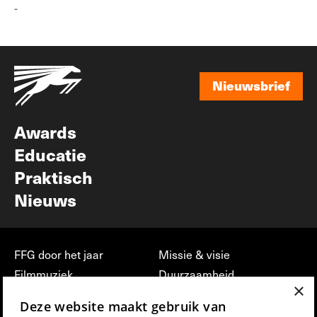
-
Nieuwsbrief
Nieuwsbrief
Awards
Educatie
Praktisch
Nieuws
FFG door het jaar
Missie & visie
Filmmuziek
Duurzaamheid
×
Partners
Jobs, stages &
Deze website maakt gebruik van
vrijwilligerswerk bij FFG
Press & Industry