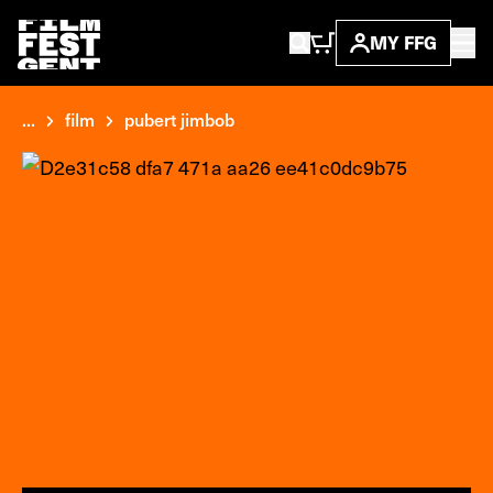
MY FFG
...
film
pubert jimbob