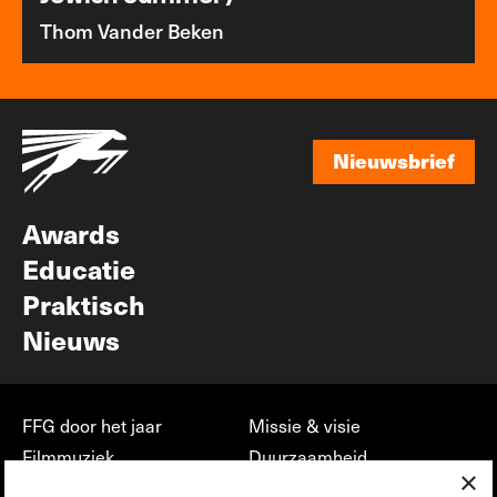
Thom Vander Beken
Nieuwsbrief
Nieuwsbrief
Awards
Educatie
Praktisch
Nieuws
FFG door het jaar
Missie & visie
Filmmuziek
Duurzaamheid
×
Partners
Jobs, stages &