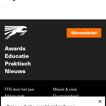
-
Nieuwsbrief
Nieuwsbrief
Awards
Educatie
Praktisch
Nieuws
FFG door het jaar
Missie & visie
Filmmuziek
Duurzaamheid
×
Partners
Jobs, stages &